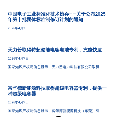
中国电子工业标准化技术协会——关于公布2025
年第十批团体标准制修订计划的通知
2026年4月7日
天力普取得特超储能电容电池专利，充能快速
2026年4月7日
国家知识产权局信息显示，天力普电力科技有限公司取得
富华德新能源科技取得超级电容器专利，提供一
种超级电容器
2026年4月7日
国家知识产权局信息显示，富华德新能源科技（东莞）有